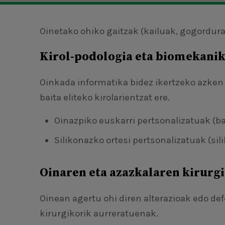
Oinetako ohiko gaitzak (kailuak, gogordura
Kirol-podologia eta biomekani
Oinkada informatika bidez ikertzeko azken 
baita eliteko kirolarientzat ere.
Oinazpiko euskarri pertsonalizatuak (b
Silikonazko ortesi pertsonalizatuak (si
Oinaren eta azazkalaren kirurgi
Oinean agertu ohi diren alterazioak edo d
kirurgikorik aurreratuenak.