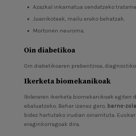
Azazkal inkarnatua sendatzeko tratam
Juanikoteak, mailu erako behatzak.
Mortonen neuroma.
Oin diabetikoa
Oin diabetikoaren prebentzioa, diagnostik
Ikerketa biomekanikoak
Ibileraren ikerketa biomekanikoak egiten 
ebaluatzeko. Behar izanez gero,
barne-zola
bidez hartutako irudian oinarrituta. Euskar
eraginkorragoak dira.