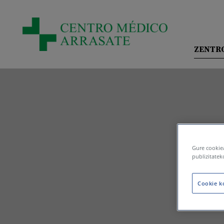
Skip to main content
ZENTR
GURE Z
ASEGUR
HARREM
INSTAL
Gure cookiea
publizitatek
Cookie k