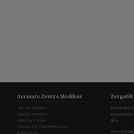
Arrasate Zentro Medikoa
Zergatik
Arrasateko z
ZENTRO MEDIKOA
espezializatu
KOADRO MEDIKOA
ditu.
ESPEZIALITATEAK
FROGAK ETA TRATAMENDUAK
Pertsona bak
KONTAKTUA