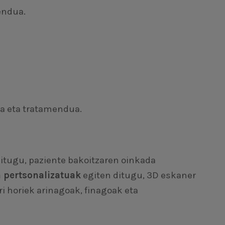
endua.
oa eta tratamendua.
ditugu, paziente bakoitzaren oinkada
 pertsonalizatuak
egiten ditugu, 3D eskaner
ri horiek arinagoak, finagoak eta