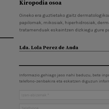
Kiropodia osoa
Oineko era guztietako gaitz dermatologikoa
papilomak, mikosiak, hiperhidrosiak, derm
tratamenduak eskaintzen dizkiegu gure pa
Lda. Lola Perez de Anda
Informazio gehiago jaso nahi baduzu, bete in
telefono-zenbakira eta eskatzen diguzun info
Izen-abizenak
*
Telefonoa