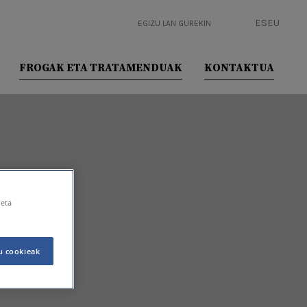
ES
EU
EGIZU LAN GUREKIN
FROGAK ETA TRATAMENDUAK
KONTAKTUA
 eta
u cookieak