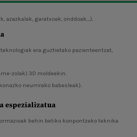
k, azazkalak, garatxoak, onddoak…).
ka
teknologiak era guztietako pazienteentzat,
arne-zolak) 3D moldeekin.
likonazko neurrirako babesleak).
a espezializatua
eformazioak behin betiko konpontzeko teknika