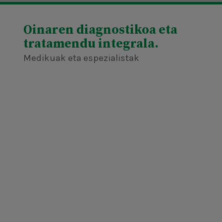
Oinaren diagnostikoa eta
tratamendu integrala.
Medikuak eta espezialistak