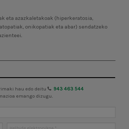
k eta azazkaletakoak (hiperkeratosia,
atopatiak, onikopatiak eta abar) sendatzeko
zienteei.
primaki hau edo deitu
943 463 544
rmazioa emango dizugu.
Websit
URL
Helbide elektronikoa
*