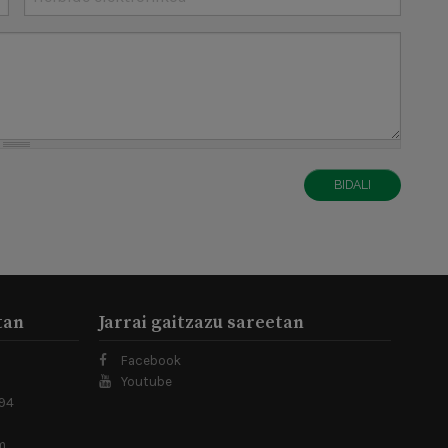
BIDALI
tan
Jarrai gaitzazu sareetan
Facebook
Youtube
 94
m