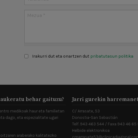
Mezua
*
Claúsula
*
Irakurri dut eta onartzen dut
pribatutasun politika
 aukeratu behar gaituzu?
Jarri gurekin harremane
entro medikoak haur eta familietan
C/ Arrasate, 53
ta dago, eta espezialitate ugari
Donostia-San Sebastián
Telf. 943 463 544 / Faxa 943 46 65
Helbide elektronikoa
oitzaren araberako kalitatezko
cmarrasate53@clinicadiagonal.co