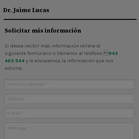
Dr. Jaime Lucas
Solicitar más información
Si desea recibir más información rellene el
siguiente formulario o llámenos al teléfono 
943
463 544
y le enviaremos la información que nos
solicite.
Nombre y apellidos
*
W
U
Teléfono
E-mail
*
Mensaje
*