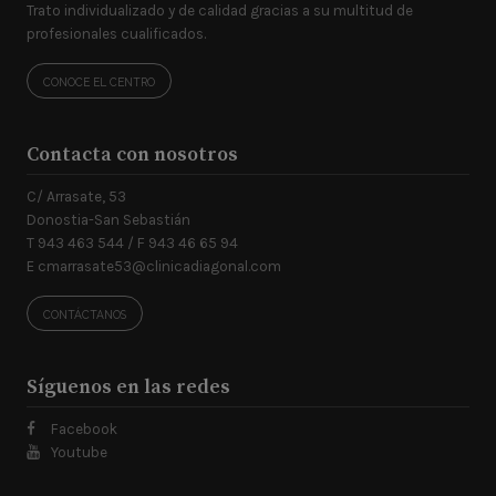
Trato individualizado y de calidad gracias a su multitud de
profesionales cualificados.
CONOCE EL CENTRO
Contacta con nosotros
C/ Arrasate, 53
Donostia-San Sebastián
T 943 463 544 / F 943 46 65 94
E
cmarrasate53@clinicadiagonal.com
CONTÁCTANOS
Síguenos en las redes
Facebook
Youtube