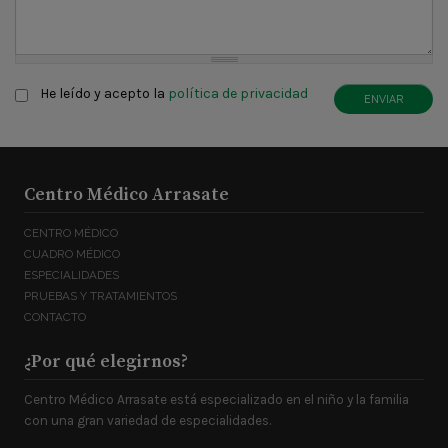
Claúsula
*
He leído y acepto la
política de privacidad
ENVIAR
Centro Médico Arrasate
CENTRO MÉDICO
CUADRO MÉDICO
ESPECIALIDADES
PRUEBAS Y TRATAMIENTOS
CONTACTO
¿Por qué elegirnos?
Centro Médico Arrasate está especializado en el niño y la familia
con una gran variedad de especialidades.