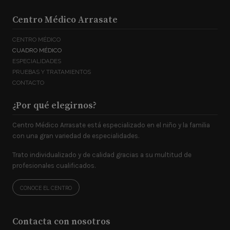
Dr. Ramón Ibañez
Centro Médico Arrasate
Previa petición de hora
CENTRO MÉDICO
CUADRO MÉDICO
ESPECIALIDADES
PRUEBAS Y TRATAMIENTOS
CONTACTO
¿Por qué elegirnos?
Centro Médico Arrasate está especializado en el niño y la familia
con una gran variedad de especialidades.
Trato individualizado y de calidad gracias a su multitud de
profesionales cualificados.
CONOCE EL CENTRO
Contacta con nosotros