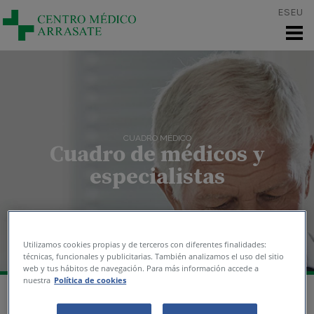
Pasar al contenido principal
ES
EU
TRABAJA CON NOSOTROS
CUADRO MÉDICO
Cuadro de médicos y
especialistas
Utilizamos cookies propias y de terceros con diferentes finalidades:
técnicas, funcionales y publicitarias. También analizamos el uso del sitio
web y tus hábitos de navegación. Para más información accede a
nuestra
Política de cookies
Profesionales de prestigio en cada una de sus especialidades, y