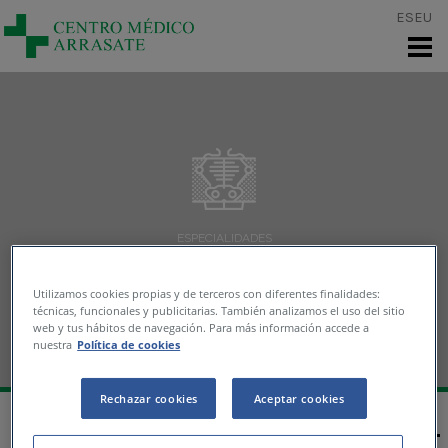
Pasar al contenido principal
ES
EU
TRABAJA CON NOSOTROS
ESPECIALIDADES
Ondas de Choque
Utilizamos cookies propias y de terceros con diferentes finalidades:
técnicas, funcionales y publicitarias. También analizamos el uso del sitio
web y tus hábitos de navegación. Para más información accede a
nuestra
Política de cookies
Rechazar cookies
Aceptar cookies