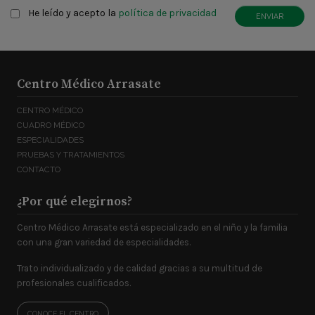
Claúsula
*
He leído y acepto la
política de privacidad
ENVIAR
Centro Médico Arrasate
CENTRO MÉDICO
CUADRO MÉDICO
ESPECIALIDADES
PRUEBAS Y TRATAMIENTOS
CONTACTO
¿Por qué elegirnos?
Centro Médico Arrasate está especializado en el niño y la familia
con una gran variedad de especialidades.
Trato individualizado y de calidad gracias a su multitud de
profesionales cualificados.
CONOCE EL CENTRO