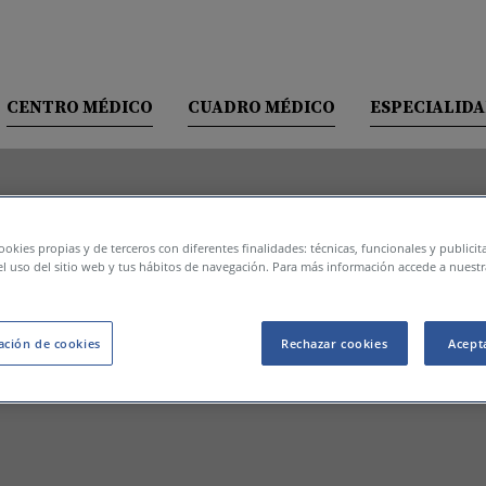
CENTRO MÉDICO
CUADRO MÉDICO
ESPECIALID
NUESTRO CENTRO
INFORMACIÓN DE CONTACTO
INSTALACIONES Y SERVICIOS
ookies propias y de terceros con diferentes finalidades: técnicas, funcionales y publici
COMPAÑÍAS ASEGURADORAS
l uso del sitio web y tus hábitos de navegación. Para más información accede a nuestr
ESPECIALIDADES
Medicina genera
ación de cookies
Rechazar cookies
Acept