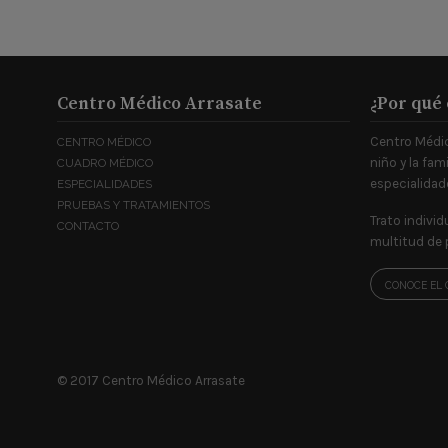
Centro Médico Arrasate
¿Por qué 
Centro Médic
CENTRO MÉDICO
niño y la fam
CUADRO MÉDICO
especialidad
ESPECIALIDADES
PRUEBAS Y TRATAMIENTOS
Trato individ
CONTACTO
multitud de 
CONOCE EL 
© 2017 Centro Médico Arrasate