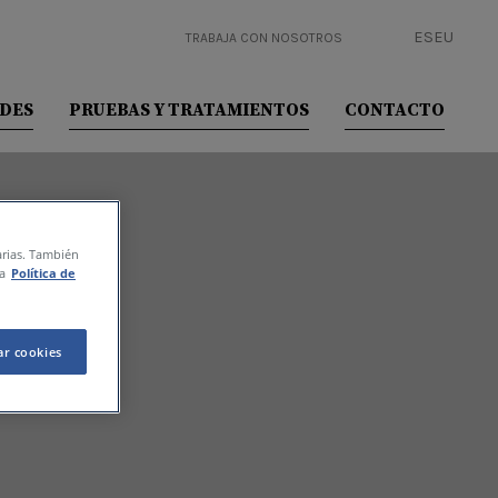
ES
EU
TRABAJA CON NOSOTROS
ADES
PRUEBAS Y TRATAMIENTOS
CONTACTO
tarias. También
a
Política de
l
ar cookies