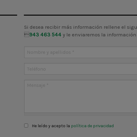
Si desea recibir más información rellene el sig

943 463 544
y le enviaremos la información 
Nombre y apellidos
*
Teléfono
Mensaje
*
Claúsula
*
He leído y acepto la
política de privacidad