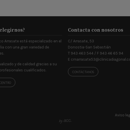
elegirnos?
Contacta con nosotros
o Arrasate está especializado en el
C/ Arrasate, 53
ilia con una gran variedad de
Donostia-San Sebastián
es.
T 943 463 544 / F 943 46 65 94
E
cmarrasate53@clinicadiagonal.
ualizado y de calidad gracias a su
profesionales cualificados.
CONTÁCTANOS
CENTRO
Aviso le