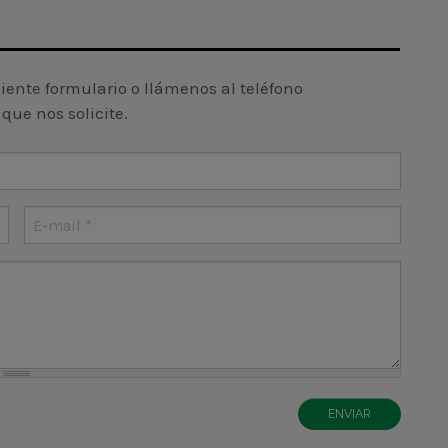
uiente formulario o llámenos al teléfono
que nos solicite.
Websit
URL
E-mail
*
ENVIAR