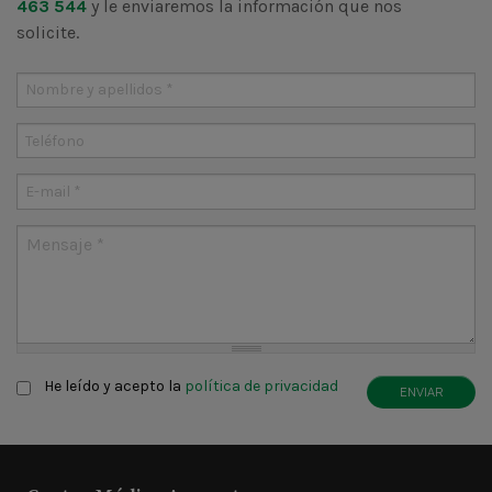
463 544
y le enviaremos la información que nos
solicite.
Nombre y apellidos
*
W
U
Teléfono
E-mail
*
Mensaje
*
Claúsula
*
He leído y acepto la
política de privacidad
ENVIAR