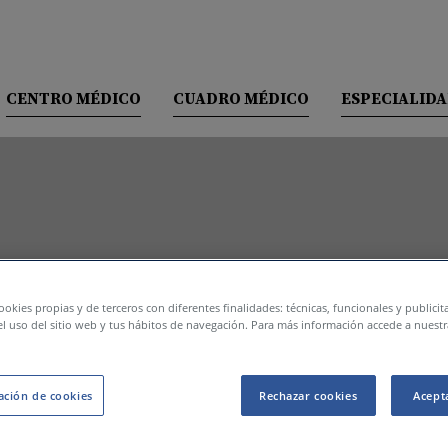
CENTRO MÉDICO
CUADRO MÉDICO
ESPECIALID
NUESTRO CENTRO
INFORMACIÓN DE CONTACTO
INSTALACIONES Y SERVICIOS
COMPAÑÍAS ASEGURADORAS
Aviso legal
ookies propias y de terceros con diferentes finalidades: técnicas, funcionales y publici
l uso del sitio web y tus hábitos de navegación. Para más información accede a nuestr
ación de cookies
Rechazar cookies
Acept