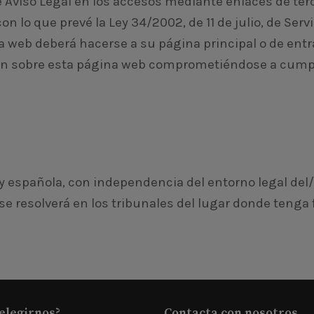
e Aviso Legal en los accesos mediante enlaces de terc
n lo que prevé la Ley 34/2002, de 11 de julio, de Serv
na web deberá hacerse a su página principal o de ent
ión sobre esta página web comprometiéndose a cumplir
ley española, con independencia del entorno legal del
se resolverá en los tribunales del lugar donde tenga 
elegirnos?
Contacta con nosotros